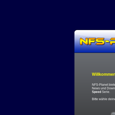
Willkommen
NFS-Planet bietet
News und Downl
Speed
Serie.
Bitte wähle dei